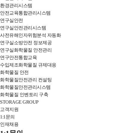
환경관리시스템
안전교육통합관리시스템
연구실안전
연구실안전관리시스템
사전유해인자위험분석 자동화
연구실소방안전 정보제공
연구실화학물질 안전관리
연구안전통합교육
수입제조화학물질 규제대응
화학물질 안전
화학물질안전관리 컨설팅
화학물질안전관리시스템
화학물질 인벤토리 구축
STORAGE GROUP
고객지원
1:1문의
인재채용
전