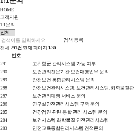
1:1문의
체
HOME
메
고객지원
뉴
1:1문의
닫
검
기
색
검색
등록
전체
291건
현재 페이지
1
/
30
번호
목
비
291
고위험군 관리시스템 가능 여부
록
밀
비
290
보건관리전문기관 보건대행업무 문의
-
글
밀
비
289
안전보건 통합관리시스템 문의
번
글
밀
비
288
안전보건관리시스템, 보건관리시스템, 화학물질관
호,
글
밀
비
287
보건관리대행 서비스 문의
제
글
밀
비
286
연구실안전관리시스템 구축 문의
목,
글
밀
비
285
건강검진 관련 통합 관리 시스템 문의
작
글
밀
비
284
보건시스템 화학물질 안전관리시스템
성
글
밀
비
283
안전교육통합관리시스템 견적문의
자,