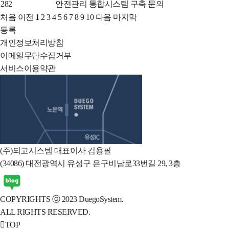
글
밀
비
282
안전관리 통합시스템 구축 문의
등
글
밀
처음
이전
1
2
3
4
5
6
7
8
9
10
다음
마지막
록
글
등록
일,
개인정보처리방침
조
이메일무단수집거부
회
서비스이용약관
수,
오
상
시
태
는
길
(주)되고시스템 대표이사 김용필
(34086) 대전광역시 유성구 은구비남로33번길 29, 3층
COPYRIGHTS ⓒ 2023 DuegoSystem.
ALL RIGHTS RESERVED.
TOP