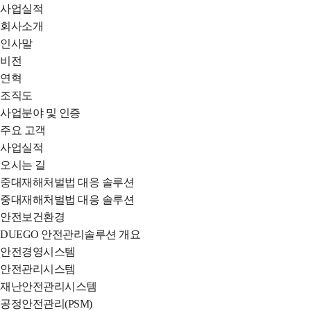
사업실적
DUEGO
회사소개
인사말
SYSTEM
비전
연혁
조직도
사업분야 및 인증
주요 고객
사업실적
오시는 길
중대재해처벌법 대응 솔루션
중대재해처벌법 대응 솔루션
안전보건환경
DUEGO 안전관리솔루션 개요
안전경영시스템
안전관리시스템
재난안전관리시스템
공정안전관리(PSM)