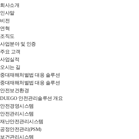
전
회사소개
체
인사말
메
비전
뉴
연혁
열
조직도
기
사업분야 및 인증
주요 고객
사업실적
오시는 길
중대재해처벌법 대응 솔루션
중대재해처벌법 대응 솔루션
안전보건환경
DUEGO 안전관리솔루션 개요
안전경영시스템
안전관리시스템
재난안전관리시스템
공정안전관리(PSM)
보건관리시스템